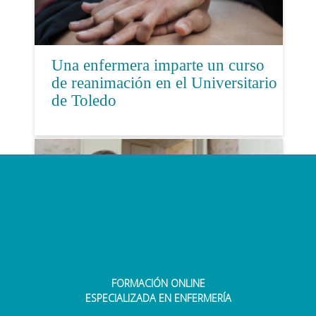
Una enfermera imparte un curso
de reanimación en el Universitario
de Toledo
FORMACIÓN ONLINE
Enfermeras del Área Hospitalaria
ESPECIALIZADA EN ENFERMERÍA
de Valme se forman en