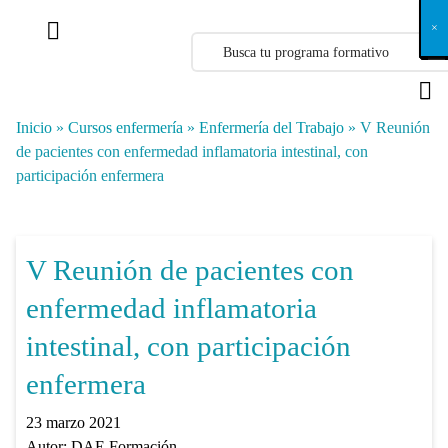
X
×
×
×
×
×
×
×
×
×
×
×
×
×
×
×
×
×
×
×
×
×
×
×
×
×
×
×
×
×
×
×
×
×
×
×
×
×
×
×
×
×
×
×
×
×
×
×
×
×
×
×
×
×
×
×
×
×
×
×
×
×
×
×
×
×
×
×
×
×
×
×
×
×
×
×
×
×
×
×
×
×
×
×
×
×
×
×
×
×
×
×
×
×
×
×
×
×
×
×
×
×
×
×
×
×
×
×
×
×
×
×
×
×
×
×
×
×
×
×
×
×
×
×
×
×
×
×
×
×
×
×
×
×
×
×
×
×
×
×
×
×
×
×
×
×
×
×
×
×
×
×
×
×
×
×
×
×
×
×
×
×
×
×
×
×
×
×
×
×
×
×
×
×
×
×
×
×
×
×
×
×
×
×
×
×
×
×
×
×
×
×
×
×
×
×
×
×
×
×
×
×
×
×
×
×
×
×
×
×
×
×
×
×
×
×
×
Inicio
»
Cursos enfermería
»
Enfermería del Trabajo
»
V Reunión
de pacientes con enfermedad inflamatoria intestinal, con
participación enfermera
V Reunión de pacientes con
enfermedad inflamatoria
intestinal, con participación
enfermera
23 marzo 2021
Autor:
DAE Formación