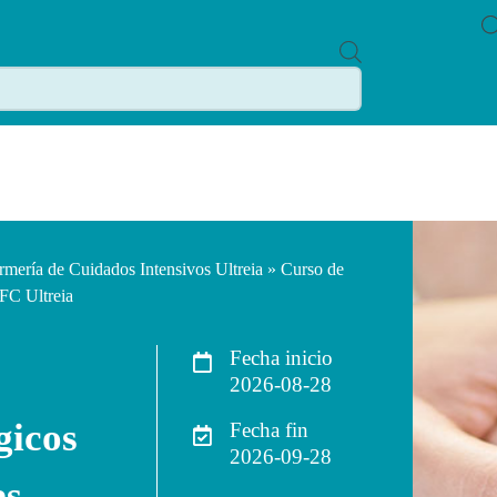
P
R
O
D
U
C
T
S
S
E
A
R
C
rmería de Cuidados Intensivos Ultreia
» Curso de
H
FC Ultreia
Fecha inicio
2026-08-28
gicos
Fecha fin
2026-09-28
es