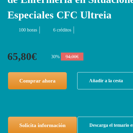
Especiales CFC Ultreia
100 horas
6 créditos
65,80€
30%
94,00€
Comprar ahora
Añadir a la cesta
Solicita información
Descarga el temario e