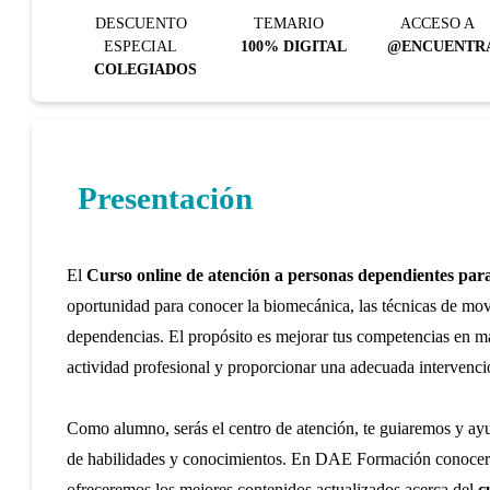
DESCUENTO
TEMARIO
ACCESO A
ESPECIAL
100% DIGITAL
@ENCUENTR
COLEGIADOS
Presentación
El
Curso online de atención a personas dependientes para
oportunidad para conocer la biomecánica, las técnicas de movil
dependencias.
El propósito es mejorar tus competencias en ma
actividad profesional y proporcionar una adecuada intervenc
Como alumno, serás el centro de atención, te guiaremos y a
de habilidades y conocimientos. En DAE Formación conocerás
ofreceremos los mejores contenidos actualizados acerca del
c