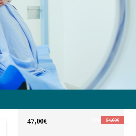
47,00€
50%
94,00€