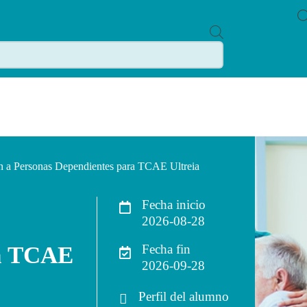
P
R
O
D
U
C
T
S
S
E
A
R
C
n a Personas Dependientes para TCAE Ultreia
H
Fecha inicio
2026-08-28
ra TCAE
Fecha fin
2026-09-28
Perfil del alumno