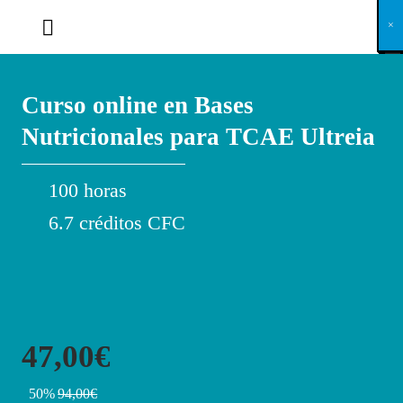
X
×
×
×
×
×
×
×
×
×
×
×
×
×
×
×
×
×
×
×
×
×
×
×
×
×
×
×
×
×
×
×
×
×
×
×
×
×
×
×
×
×
×
×
×
×
×
×
×
×
×
×
×
×
×
×
×
×
×
×
×
×
×
×
×
×
×
×
×
×
×
×
×
×
×
×
×
×
×
×
×
×
×
×
×
×
×
×
×
×
×
×
×
×
×
×
×
×
×
×
×
×
×
×
×
×
×
×
×
×
×
×
×
×
×
×
×
×
×
×
×
×
×
×
×
×
×
×
×
×
×
×
×
×
×
×
×
×
×
×
×
×
×
×
×
×
×
×
×
×
×
×
×
×
×
×
×
×
×
×
×
×
×
×
×
×
×
×
×
×
×
×
×
×
×
×
×
×
×
×
×
×
×
×
×
×
×
×
×
×
×
×
×
×
×
×
×
×
×
×
×
×
×
×
×
×
×
×
×
×
×
×
×
×
×
×
×
Curso online en Bases
Nutricionales para TCAE Ultreia
100 horas
6.7 créditos CFC
47,00€
50%
94,00€