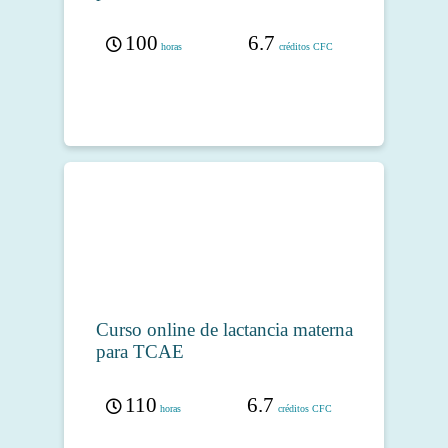
100
6.7
horas
créditos CFC
Curso online de lactancia materna
para TCAE
110
6.7
horas
créditos CFC