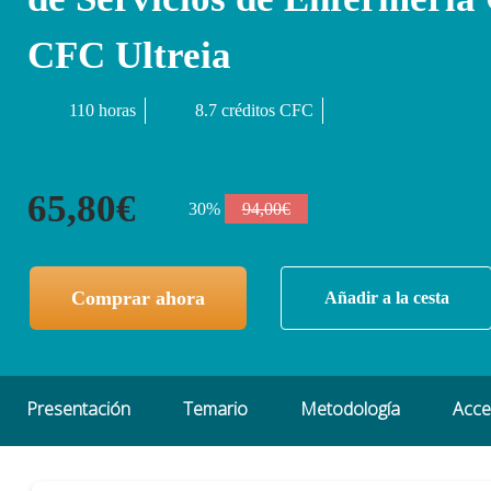
CFC Ultreia
110 horas
8.7 créditos CFC
65,80€
30%
94,00€
Comprar ahora
Añadir a la cesta
Presentación
Temario
Metodología
Acc