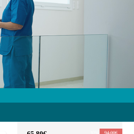
65,80€
30%
94,00€