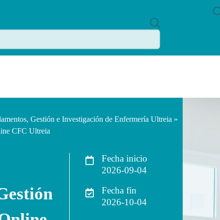
P
R
O
D
U
C
T
S
S
E
A
R
C
amentos, Gestión e Investigación de Enfermería Ultreia
»
H
line CFC Ultreia
Fecha inicio
2026-09-04
Gestión
Fecha fin
2026-10-04
 Online