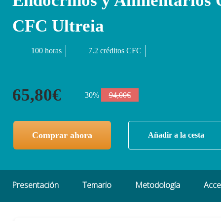
Endocrinos y Alimentarios 
CFC Ultreia
100 horas
7.2 créditos CFC
65,80€
30%
94,00€
Comprar ahora
Añadir a la cesta
Presentación
Temario
Metodología
Acc