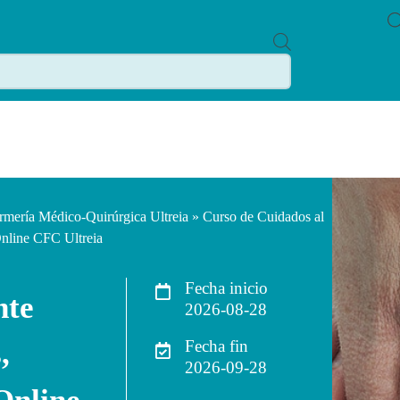
P
R
O
D
U
C
T
S
S
E
A
R
C
rmería Médico-Quirúrgica Ultreia
» Curso de Cuidados al
H
Online CFC Ultreia
Fecha inicio
nte
2026-08-28
,
Fecha fin
2026-09-28