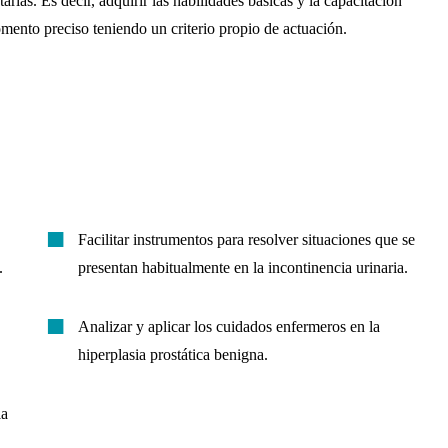
tarias.
Es decir, adquirir las habilidades básicas y la capacitación
omento preciso teniendo un criterio propio de actuación.
Facilitar instrumentos para resolver situaciones que se
.
presentan habitualmente en la incontinencia urinaria.
Analizar y aplicar los cuidados enfermeros en la
hiperplasia prostática benigna.
la