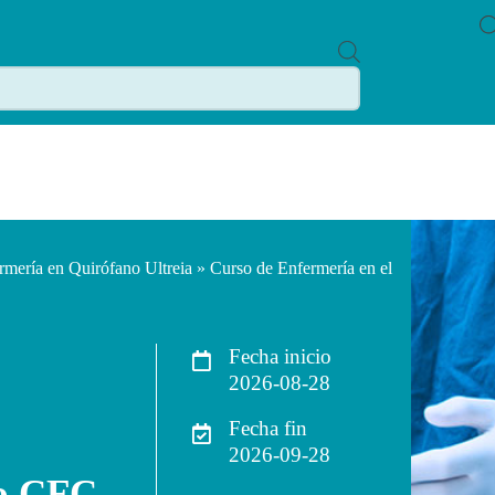
P
R
O
D
U
C
T
S
S
E
A
R
C
rmería en Quirófano Ultreia
» Curso de Enfermería en el
H
Fecha inicio
2026-08-28
Fecha fin
2026-09-28
co CFC