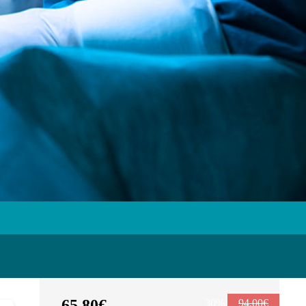
65,80€
30%
94,00€