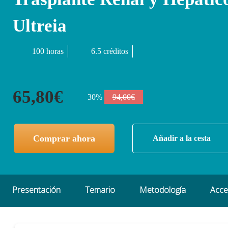
Ultreia
100 horas
6.5 créditos
65,80€
30%
94,00€
Comprar ahora
Añadir a la cesta
Presentación
Temario
Metodología
Acc