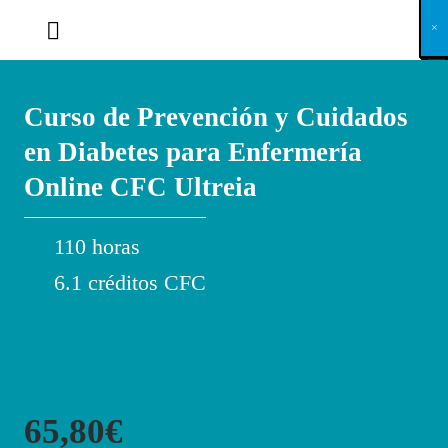
X
×
×
×
×
×
×
×
×
×
×
×
×
×
×
×
×
×
×
×
×
×
×
×
×
×
×
×
×
×
×
×
×
×
×
×
×
×
×
×
×
×
×
×
×
×
×
×
×
×
×
×
×
×
×
×
×
×
×
×
×
×
×
×
×
×
×
×
×
×
×
×
×
×
×
×
×
×
×
×
×
×
×
×
×
×
×
×
×
×
×
×
×
×
×
×
×
×
×
×
×
×
×
×
×
×
×
×
×
×
×
×
×
×
×
×
×
×
×
×
×
×
×
×
×
×
×
×
×
×
×
×
×
×
×
×
×
×
×
×
×
×
×
×
×
×
×
×
×
×
×
×
×
×
×
×
×
×
×
×
×
×
×
×
×
×
×
×
×
×
×
×
×
×
×
×
×
×
×
×
×
×
×
×
×
×
×
×
×
×
×
×
×
×
×
×
×
×
×
×
×
×
×
×
×
×
×
×
×
×
×
×
×
×
×
×
×
Curso de Prevención y Cuidados
en Diabetes para Enfermería
Online CFC Ultreia
110 horas
6.1 créditos CFC
65,80€