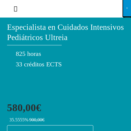
X
×
×
×
×
×
×
×
×
×
×
×
×
×
×
×
×
×
×
×
×
×
×
×
×
×
×
×
×
×
×
×
×
×
×
×
×
×
×
×
×
×
×
×
×
×
×
×
×
×
×
×
×
×
×
×
×
×
×
×
×
×
×
×
×
×
×
×
×
×
×
×
×
×
×
×
×
×
×
×
×
×
×
×
×
×
×
×
×
×
×
×
×
×
×
×
×
×
×
×
×
×
×
×
×
×
×
×
×
×
×
×
×
×
×
×
×
×
×
×
×
×
×
×
×
×
×
×
×
×
×
×
×
×
×
×
×
×
×
×
×
×
×
×
×
×
×
×
×
×
×
×
×
×
×
×
×
×
×
×
×
×
×
×
×
×
×
×
×
×
×
×
×
×
×
×
×
×
×
×
×
×
×
×
×
×
×
×
×
×
×
×
×
×
×
×
×
×
×
×
×
×
×
×
×
×
×
×
×
×
×
×
×
×
×
×
×
Especialista en Cuidados Intensivos
Pediátricos Ultreia
825 horas
33 créditos ECTS
580,00€
35.5555%
900,00€