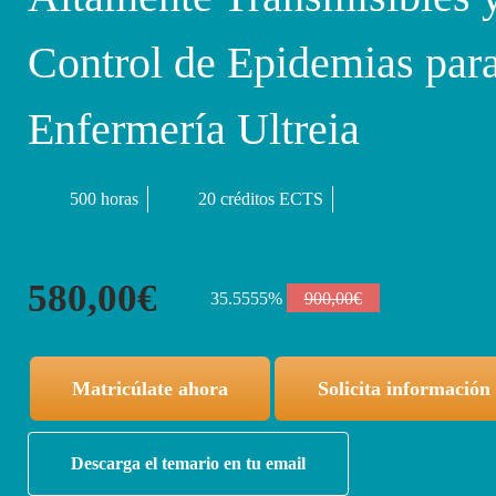
Control de Epidemias par
Enfermería Ultreia
500 horas
20 créditos ECTS
580,00€
35.5555%
900,00€
Matricúlate ahora
Solicita información
Descarga el temario en tu email