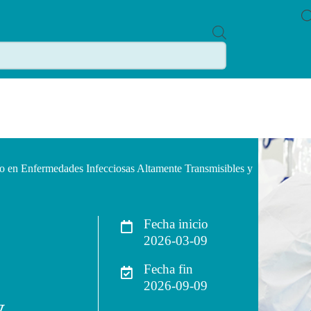
P
R
O
D
U
C
T
S
S
E
A
R
C
 en Enfermedades Infecciosas Altamente Transmisibles y
H
Fecha inicio
2026-03-09
Fecha fin
2026-09-09
y