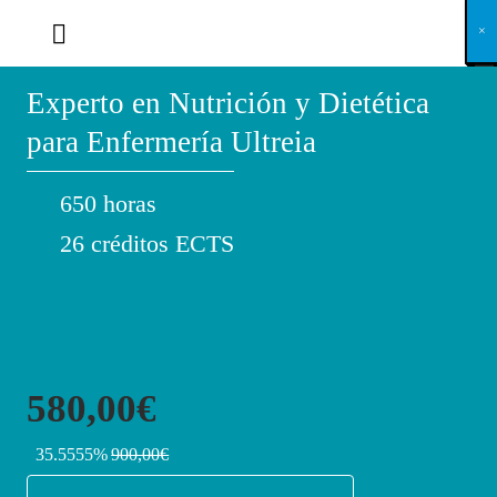
X
×
×
×
×
×
×
×
×
×
×
×
×
×
×
×
×
×
×
×
×
×
×
×
×
×
×
×
×
×
×
×
×
×
×
×
×
×
×
×
×
×
×
×
×
×
×
×
×
×
×
×
×
×
×
×
×
×
×
×
×
×
×
×
×
×
×
×
×
×
×
×
×
×
×
×
×
×
×
×
×
×
×
×
×
×
×
×
×
×
×
×
×
×
×
×
×
×
×
×
×
×
×
×
×
×
×
×
×
×
×
×
×
×
×
×
×
×
×
×
×
×
×
×
×
×
×
×
×
×
×
×
×
×
×
×
×
×
×
×
×
×
×
×
×
×
×
×
×
×
×
×
×
×
×
×
×
×
×
×
×
×
×
×
×
×
×
×
×
×
×
×
×
×
×
×
×
×
×
×
×
×
×
×
×
×
×
×
×
×
×
×
×
×
×
×
×
×
×
×
×
×
×
×
×
×
×
×
×
×
×
×
×
×
×
×
×
Experto en Nutrición y Dietética
para Enfermería Ultreia
650 horas
26 créditos ECTS
580,00€
35.5555%
900,00€