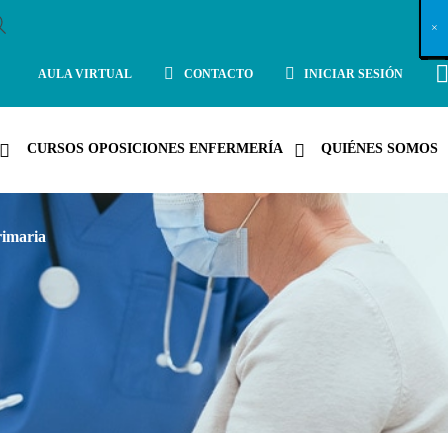
X
×
×
×
×
×
×
×
×
×
×
×
×
×
×
×
×
×
×
×
×
×
×
×
×
×
×
×
×
×
×
×
×
×
×
×
×
×
×
×
×
×
×
×
×
×
×
×
×
×
×
×
×
×
×
×
×
×
×
×
×
×
×
×
×
×
×
×
×
×
×
×
×
×
×
×
×
×
×
×
×
×
×
×
×
×
×
×
×
×
×
×
×
×
×
×
×
×
×
×
×
×
×
×
×
×
×
×
×
×
×
×
×
×
×
×
×
×
×
×
×
×
×
×
×
×
×
×
×
×
×
×
×
×
×
×
×
×
×
×
×
×
×
×
×
×
×
×
×
×
×
×
×
×
×
×
×
×
×
×
×
×
×
×
×
×
×
×
×
×
×
×
×
×
×
×
×
×
×
×
×
×
×
×
×
×
×
×
×
×
×
×
×
×
×
×
×
×
×
×
×
×
×
×
×
×
×
×
×
×
×
×
×
×
×
×
×
AULA VIRTUAL
CONTACTO
INICIAR SESIÓN
CURSOS OPOSICIONES ENFERMERÍA
QUIÉNES SOMOS
rimaria