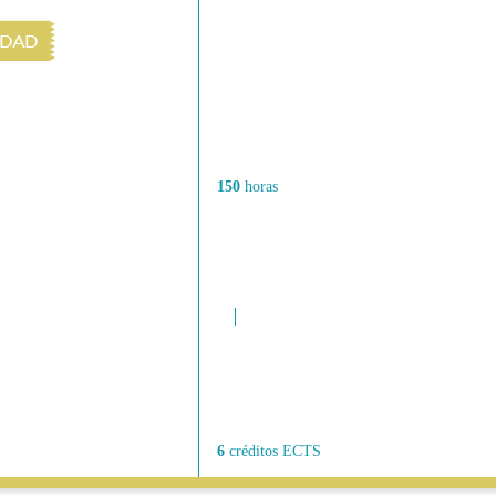
150
horas
6
créditos ECTS