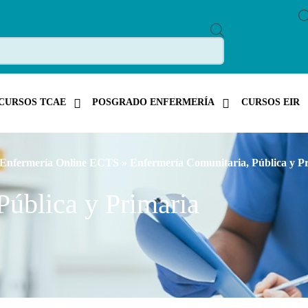
P
R
O
D
U
C
T
CURSOS TCAE
POSGRADO ENFERMERÍA
CURSOS EIR
S
S
E
A
R
C
 Enfermería Online ECTS
» Enfermería Comunitaria, Pública y P
H
Pública y Primaria