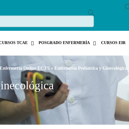
P
R
O
D
U
C
T
CURSOS TCAE
POSGRADO ENFERMERÍA
CURSOS EIR
S
S
E
A
R
C
 Enfermería Online ECTS
» Enfermería Pediátrica y Ginecológica
H
Ginecológica