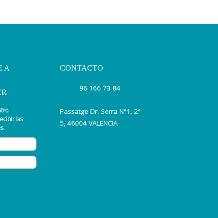
E A
CONTACTO
96 166 73 84
ER
stro
Passatge Dr. Serra N°1, 2°
ecibir las
5, 46004 VALENCIA
s.