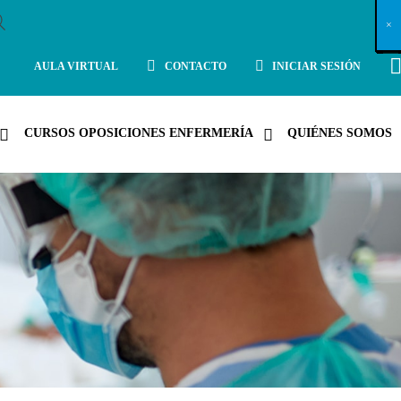
X
×
×
×
×
×
×
×
×
×
×
×
×
×
×
×
×
×
×
×
×
×
×
×
×
×
×
×
×
×
×
×
×
×
×
×
×
×
×
×
×
×
×
×
×
×
×
×
×
×
×
×
×
×
×
×
×
×
×
×
×
×
×
×
×
×
×
×
×
×
×
×
×
×
×
×
×
×
×
×
×
×
×
×
×
×
×
×
×
×
×
×
×
×
×
×
×
×
×
×
×
×
×
×
×
×
×
×
×
×
×
×
×
×
×
×
×
×
×
×
×
×
×
×
×
×
×
×
×
×
×
×
×
×
×
×
×
×
×
×
×
×
×
×
×
×
×
×
×
×
×
×
×
×
×
×
×
×
×
×
×
×
×
×
×
×
×
×
×
×
×
×
×
×
×
×
×
×
×
×
×
×
×
×
×
×
×
×
×
×
×
×
×
×
×
×
×
×
×
×
×
×
×
×
×
×
×
×
×
×
×
×
×
×
×
×
×
AULA VIRTUAL
CONTACTO
INICIAR SESIÓN
CURSOS OPOSICIONES ENFERMERÍA
QUIÉNES SOMOS