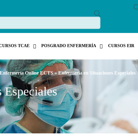
P
R
O
D
U
C
T
CURSOS TCAE
POSGRADO ENFERMERÍA
CURSOS EIR
S
S
E
A
R
C
 Enfermería Online ECTS
» Enfermería en Situaciones Especiales
H
s Especiales