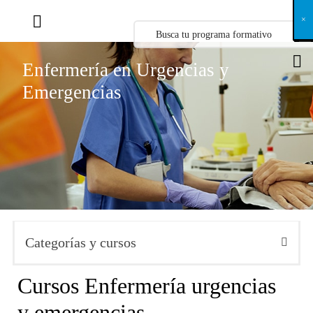
X
×
×
×
×
×
×
×
×
×
×
×
×
×
×
×
×
×
×
×
×
×
×
×
×
×
×
×
×
×
×
×
×
×
×
×
×
×
×
×
×
×
×
×
×
×
×
×
×
×
×
×
×
×
×
×
×
×
×
×
×
×
×
×
×
×
×
×
×
×
×
×
×
×
×
×
×
×
×
×
×
×
×
×
×
×
×
×
×
×
×
×
×
×
×
×
×
×
×
×
×
×
×
×
×
×
×
×
×
×
×
×
×
×
×
×
×
×
×
×
×
×
×
×
×
×
×
×
×
×
×
×
×
×
×
×
×
×
×
×
×
×
×
×
×
×
×
×
×
×
×
×
×
×
×
×
×
×
×
×
×
×
×
×
×
×
×
×
×
×
×
×
×
×
×
×
×
×
×
×
×
×
×
×
×
×
×
×
×
×
×
×
×
×
×
×
×
×
×
×
×
×
×
×
×
×
×
×
×
×
×
×
×
×
×
×
×
Enfermería en Urgencias y
Emergencias
Categorías y cursos
Cursos Enfermería urgencias
y emergencias