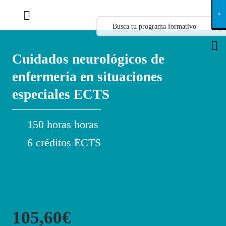
X
×
×
×
×
×
×
×
×
×
×
×
×
×
×
×
×
×
×
×
×
×
×
×
×
×
×
×
×
×
×
×
×
×
×
×
×
×
×
×
×
×
×
×
×
×
×
×
×
×
×
×
×
×
×
×
×
×
×
×
×
×
×
×
×
×
×
×
×
×
×
×
×
×
×
×
×
×
×
×
×
×
×
×
×
×
×
×
×
×
×
×
×
×
×
×
×
×
×
×
×
×
×
×
×
×
×
×
×
×
×
×
×
×
×
×
×
×
×
×
×
×
×
×
×
×
×
×
×
×
×
×
×
×
×
×
×
×
×
×
×
×
×
×
×
×
×
×
×
×
×
×
×
×
×
×
×
×
×
×
×
×
×
×
×
×
×
×
×
×
×
×
×
×
×
×
×
×
×
×
×
×
×
×
×
×
×
×
×
×
×
×
×
×
×
×
×
×
×
×
×
×
×
×
×
×
×
×
×
×
×
×
×
×
×
×
×
Cuidados neurológicos de
enfermería en situaciones
especiales ECTS
150 horas horas
6 créditos ECTS
105,60€