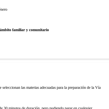
énero
 ámbito familiar y comunitario
 seleccionan las materias adecuadas para la preparación de la Vía
 de 30 minutos de duración, pero pudiendo parar en cualquier