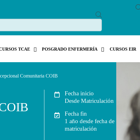
P
R
O
D
U
C
T
S
CURSOS TCAE
POSGRADO ENFERMERÍA
CURSOS EIR
S
E
A
R
C
xcepcional Comunitaria COIB
H
Fecha inicio
Desde Matriculación
 COIB
Fecha fin
1 año desde fecha de
matriculación