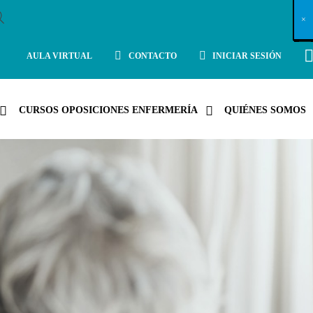
X
×
×
×
×
×
×
×
×
×
×
×
×
×
×
×
×
×
×
×
×
×
×
×
×
×
×
×
×
×
×
×
×
×
×
×
×
×
×
×
×
×
×
×
×
×
×
×
×
×
×
×
×
×
×
×
×
×
×
×
×
×
×
×
×
×
×
×
×
×
×
×
×
×
×
×
×
×
×
×
×
×
×
×
×
×
×
×
×
×
×
×
×
×
×
×
×
×
×
×
×
×
×
×
×
×
×
×
×
×
×
×
×
×
×
×
×
×
×
×
×
×
×
×
×
×
×
×
×
×
×
×
×
×
×
×
×
×
×
×
×
×
×
×
×
×
×
×
×
×
×
×
×
×
×
×
×
×
×
×
×
×
×
×
×
×
×
×
×
×
×
×
×
×
×
×
×
×
×
×
×
×
×
×
×
×
×
×
×
×
×
×
×
×
×
×
×
×
×
×
×
×
×
×
×
×
×
×
×
×
×
×
×
×
×
×
×
AULA VIRTUAL
CONTACTO
INICIAR SESIÓN
CURSOS OPOSICIONES ENFERMERÍA
QUIÉNES SOMOS