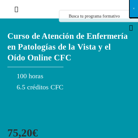
X
×
×
×
×
×
×
×
×
×
×
×
×
×
×
×
×
×
×
×
×
×
×
×
×
×
×
×
×
×
×
×
×
×
×
×
×
×
×
×
×
×
×
×
×
×
×
×
×
×
×
×
×
×
×
×
×
×
×
×
×
×
×
×
×
×
×
×
×
×
×
×
×
×
×
×
×
×
×
×
×
×
×
×
×
×
×
×
×
×
×
×
×
×
×
×
×
×
×
×
×
×
×
×
×
×
×
×
×
×
×
×
×
×
×
×
×
×
×
×
×
×
×
×
×
×
×
×
×
×
×
×
×
×
×
×
×
×
×
×
×
×
×
×
×
×
×
×
×
×
×
×
×
×
×
×
×
×
×
×
×
×
×
×
×
×
×
×
×
×
×
×
×
×
×
×
×
×
×
×
×
×
×
×
×
×
×
×
×
×
×
×
×
×
×
×
×
×
×
×
×
×
×
×
×
×
×
×
×
×
×
×
×
×
×
×
×
Curso de Atención de Enfermería
en Patologías de la Vista y el
Oído Online CFC
100 horas
6.5 créditos CFC
75,20€