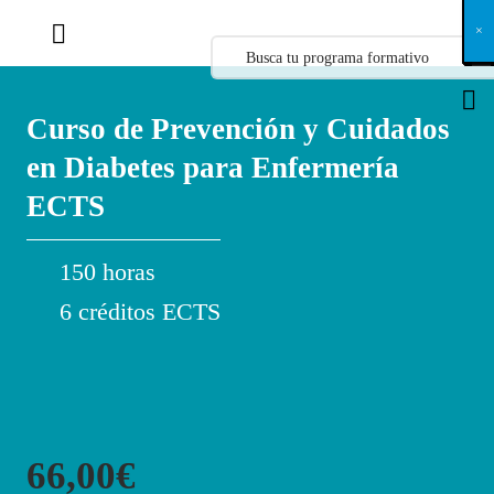
X
×
×
×
×
×
×
×
×
×
×
×
×
×
×
×
×
×
×
×
×
×
×
×
×
×
×
×
×
×
×
×
×
×
×
×
×
×
×
×
×
×
×
×
×
×
×
×
×
×
×
×
×
×
×
×
×
×
×
×
×
×
×
×
×
×
×
×
×
×
×
×
×
×
×
×
×
×
×
×
×
×
×
×
×
×
×
×
×
×
×
×
×
×
×
×
×
×
×
×
×
×
×
×
×
×
×
×
×
×
×
×
×
×
×
×
×
×
×
×
×
×
×
×
×
×
×
×
×
×
×
×
×
×
×
×
×
×
×
×
×
×
×
×
×
×
×
×
×
×
×
×
×
×
×
×
×
×
×
×
×
×
×
×
×
×
×
×
×
×
×
×
×
×
×
×
×
×
×
×
×
×
×
×
×
×
×
×
×
×
×
×
×
×
×
×
×
×
×
×
×
×
×
×
×
×
×
×
×
×
×
×
×
×
×
×
×
Curso de Prevención y Cuidados
en Diabetes para Enfermería
ECTS
150 horas
6 créditos ECTS
66,00€