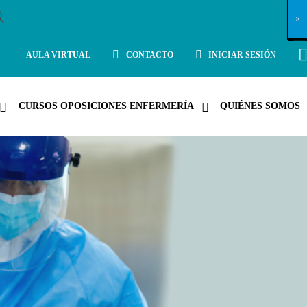
X
×
×
×
×
×
×
×
×
×
×
×
×
×
×
×
×
×
×
×
×
×
×
×
×
×
×
×
×
×
×
×
×
×
×
×
×
×
×
×
×
×
×
×
×
×
×
×
×
×
×
×
×
×
×
×
×
×
×
×
×
×
×
×
×
×
×
×
×
×
×
×
×
×
×
×
×
×
×
×
×
×
×
×
×
×
×
×
×
×
×
×
×
×
×
×
×
×
×
×
×
×
×
×
×
×
×
×
×
×
×
×
×
×
×
×
×
×
×
×
×
×
×
×
×
×
×
×
×
×
×
×
×
×
×
×
×
×
×
×
×
×
×
×
×
×
×
×
×
×
×
×
×
×
×
×
×
×
×
×
×
×
×
×
×
×
×
×
×
×
×
×
×
×
×
×
×
×
×
×
×
×
×
×
×
×
×
×
×
×
×
×
×
×
×
×
×
×
×
×
×
×
×
×
×
×
×
×
×
×
×
×
×
×
×
×
×
AULA VIRTUAL
CONTACTO
INICIAR SESIÓN
CURSOS OPOSICIONES ENFERMERÍA
QUIÉNES SOMOS