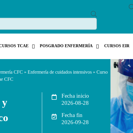
P
R
O
D
U
C
T
CURSOS TCAE
POSGRADO ENFERMERÍA
CURSOS EIR
S
S
E
A
R
C
ermería CFC
»
Enfermería de cuidados intensivos
» Curso
H
ine CFC
Fecha inicio
 y
2026-08-28
co
Fecha fin
2026-09-28