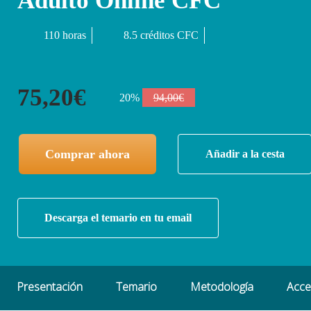
Adulto Online CFC
110 horas
8.5 créditos CFC
75,20€
20%
94,00€
Comprar ahora
Añadir a la cesta
Descarga el temario en tu email
Presentación
Temario
Metodología
Acc