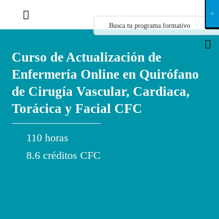
X
×
×
×
×
×
×
×
×
×
×
×
×
×
×
×
×
×
×
×
×
×
×
×
×
×
×
×
×
×
×
×
×
×
×
×
×
×
×
×
×
×
×
×
×
×
×
×
×
×
×
×
×
×
×
×
×
×
×
×
×
×
×
×
×
×
×
×
×
×
×
×
×
×
×
×
×
×
×
×
×
×
×
×
×
×
×
×
×
×
×
×
×
×
×
×
×
×
×
×
×
×
×
×
×
×
×
×
×
×
×
×
×
×
×
×
×
×
×
×
×
×
×
×
×
×
×
×
×
×
×
×
×
×
×
×
×
×
×
×
×
×
×
×
×
×
×
×
×
×
×
×
×
×
×
×
×
×
×
×
×
×
×
×
×
×
×
×
×
×
×
×
×
×
×
×
×
×
×
×
×
×
×
×
×
×
×
×
×
×
×
×
×
×
×
×
×
×
×
×
×
×
×
×
×
×
×
×
×
×
×
×
×
×
×
×
×
Curso de Actualización de
Enfermería Online en Quirófano
de Cirugía Vascular, Cardiaca,
Torácica y Facial CFC
110 horas
8.6 créditos CFC