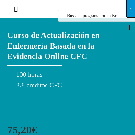
X
×
×
×
×
×
×
×
×
×
×
×
×
×
×
×
×
×
×
×
×
×
×
×
×
×
×
×
×
×
×
×
×
×
×
×
×
×
×
×
×
×
×
×
×
×
×
×
×
×
×
×
×
×
×
×
×
×
×
×
×
×
×
×
×
×
×
×
×
×
×
×
×
×
×
×
×
×
×
×
×
×
×
×
×
×
×
×
×
×
×
×
×
×
×
×
×
×
×
×
×
×
×
×
×
×
×
×
×
×
×
×
×
×
×
×
×
×
×
×
×
×
×
×
×
×
×
×
×
×
×
×
×
×
×
×
×
×
×
×
×
×
×
×
×
×
×
×
×
×
×
×
×
×
×
×
×
×
×
×
×
×
×
×
×
×
×
×
×
×
×
×
×
×
×
×
×
×
×
×
×
×
×
×
×
×
×
×
×
×
×
×
×
×
×
×
×
×
×
×
×
×
×
×
×
×
×
×
×
×
×
×
×
×
×
×
×
Curso de Actualización en
Enfermería Basada en la
Evidencia Online CFC
100 horas
8.8 créditos CFC
75,20€