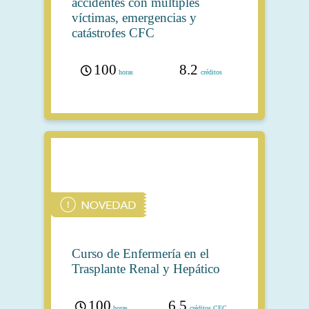
accidentes con múltiples
víctimas, emergencias y
catástrofes CFC
100
8.2
horas
créditos
Curso de Enfermería en el
Trasplante Renal y Hepático
100
6.5
horas
créditos CFC