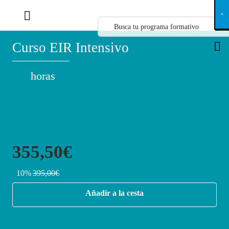
X
×
×
×
×
×
×
×
×
×
×
×
×
×
×
×
×
×
×
×
×
×
×
×
×
×
×
×
×
×
×
×
×
×
×
×
×
×
×
×
×
×
×
×
×
×
×
×
×
×
×
×
×
×
×
×
×
×
×
×
×
×
×
×
×
×
×
×
×
×
×
×
×
×
×
×
×
×
×
×
×
×
×
×
×
×
×
×
×
×
×
×
×
×
×
×
×
×
×
×
×
×
×
×
×
×
×
×
×
×
×
×
×
×
×
×
×
×
×
×
×
×
×
×
×
×
×
×
×
×
×
×
×
×
×
×
×
×
×
×
×
×
×
×
×
×
×
×
×
×
×
×
×
×
×
×
×
×
×
×
×
×
×
×
×
×
×
×
×
×
×
×
×
×
×
×
×
×
×
×
×
×
×
×
×
×
×
×
×
×
×
×
×
×
×
×
×
×
×
×
×
×
×
×
×
×
×
×
×
×
×
×
×
×
×
×
×
Curso EIR Intensivo
horas
355,50€
10%
395,00€
Añadir a la cesta