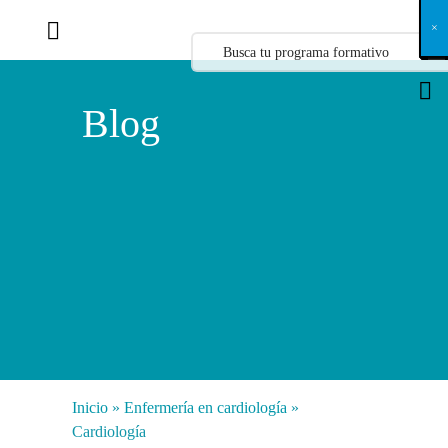
X
×
×
×
×
×
×
×
×
×
×
×
×
×
×
×
×
×
×
×
×
×
×
×
×
×
×
×
×
×
×
×
×
×
×
×
×
×
×
×
×
×
×
×
×
×
×
×
×
×
×
×
×
×
×
×
×
×
×
×
×
×
×
×
×
×
×
×
×
×
×
×
×
×
×
×
×
×
×
×
×
×
×
×
×
×
×
×
×
×
×
×
×
×
×
×
×
×
×
×
×
×
×
×
×
×
×
×
×
×
×
×
×
×
×
×
×
×
×
×
×
×
×
×
×
×
×
×
×
×
×
×
×
×
×
×
×
×
×
×
×
×
×
×
×
×
×
×
×
×
×
×
×
×
×
×
×
×
×
×
×
×
×
×
×
×
×
×
×
×
×
×
×
×
×
×
×
×
×
×
×
×
×
×
×
×
×
×
×
×
×
×
×
×
×
×
×
×
×
×
×
×
×
×
×
×
×
×
×
×
×
×
×
×
×
×
×
Blog
Inicio
»
Enfermería en cardiología
»
Cardiología