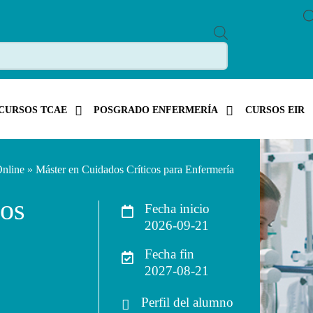
P
R
O
D
U
C
T
S
CURSOS TCAE
POSGRADO ENFERMERÍA
CURSOS EIR
S
E
A
R
C
Online
» Máster en Cuidados Críticos para Enfermería
H
cos
Fecha inicio
2026-09-21
Fecha fin
2027-08-21
Perfil del alumno