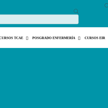
P
R
O
D
U
C
T
S
CURSOS TCAE
POSGRADO ENFERMERÍA
CURSOS EIR
S
E
A
R
C
H