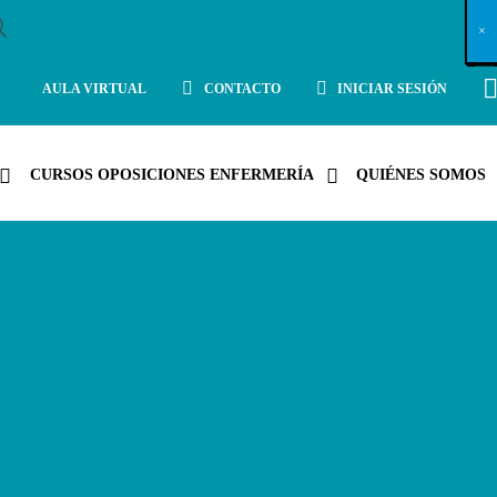
X
×
×
×
×
×
×
×
×
×
×
×
×
×
×
×
×
×
×
×
×
×
×
×
×
×
×
×
×
×
×
×
×
×
×
×
×
×
×
×
×
×
×
×
×
×
×
×
×
×
×
×
×
×
×
×
×
×
×
×
×
×
×
×
×
×
×
×
×
×
×
×
×
×
×
×
×
×
×
×
×
×
×
×
×
×
×
×
×
×
×
×
×
×
×
×
×
×
×
×
×
×
×
×
×
×
×
×
×
×
×
×
×
×
×
×
×
×
×
×
×
×
×
×
×
×
×
×
×
×
×
×
×
×
×
×
×
×
×
×
×
×
×
×
×
×
×
×
×
×
×
×
×
×
×
×
×
×
×
×
×
×
×
×
×
×
×
×
×
×
×
×
×
×
×
×
×
×
×
×
×
×
×
×
×
×
×
×
×
×
×
×
×
×
×
×
×
×
×
×
×
×
×
×
×
×
×
×
×
×
×
×
×
×
×
×
×
AULA VIRTUAL
CONTACTO
INICIAR SESIÓN
CURSOS OPOSICIONES ENFERMERÍA
QUIÉNES SOMOS