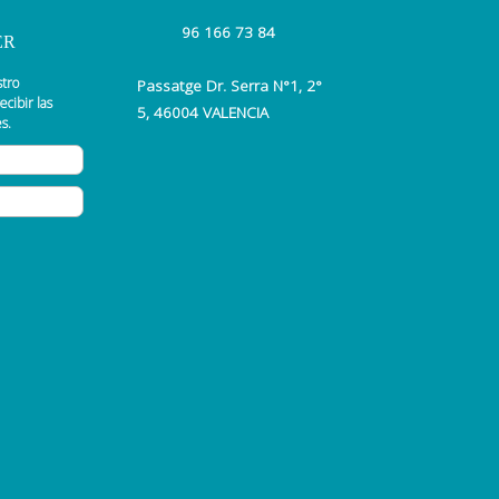
96 166 73 84
ER
stro
Passatge Dr. Serra N°1, 2°
ecibir las
5, 46004 VALENCIA
s.