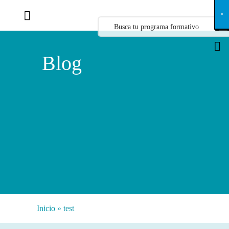
X
×
×
×
×
×
×
×
×
×
×
×
×
×
×
×
×
×
×
×
×
×
×
×
×
×
×
×
×
×
×
×
×
×
×
×
×
×
×
×
×
×
×
×
×
×
×
×
×
×
×
×
×
×
×
×
×
×
×
×
×
×
×
×
×
×
×
×
×
×
×
×
×
×
×
×
×
×
×
×
×
×
×
×
×
×
×
×
×
×
×
×
×
×
×
×
×
×
×
×
×
×
×
×
×
×
×
×
×
×
×
×
×
×
×
×
×
×
×
×
×
×
×
×
×
×
×
×
×
×
×
×
×
×
×
×
×
×
×
×
×
×
×
×
×
×
×
×
×
×
×
×
×
×
×
×
×
×
×
×
×
×
×
×
×
×
×
×
×
×
×
×
×
×
×
×
×
×
×
×
×
×
×
×
×
×
×
×
×
×
×
×
×
×
×
×
×
×
×
×
×
×
×
×
×
×
×
×
×
×
×
×
×
×
×
×
×
Blog
Inicio
»
test
Categorías