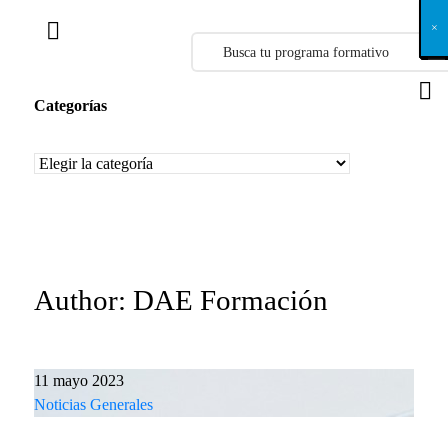
X
×
×
×
×
×
×
×
×
×
×
×
×
×
×
×
×
×
×
×
×
×
×
×
×
×
×
×
×
×
×
×
×
×
×
×
×
×
×
×
×
×
×
×
×
×
×
×
×
×
×
×
×
×
×
×
×
×
×
×
×
×
×
×
×
×
×
×
×
×
×
×
×
×
×
×
×
×
×
×
×
×
×
×
×
×
×
×
×
×
×
×
×
×
×
×
×
×
×
×
×
×
×
×
×
×
×
×
×
×
×
×
×
×
×
×
×
×
×
×
×
×
×
×
×
×
×
×
×
×
×
×
×
×
×
×
×
×
×
×
×
×
×
×
×
×
×
×
×
×
×
×
×
×
×
×
×
×
×
×
×
×
×
×
×
×
×
×
×
×
×
×
×
×
×
×
×
×
×
×
×
×
×
×
×
×
×
×
×
×
×
×
×
×
×
×
×
×
×
×
×
×
×
×
×
×
×
×
×
×
×
×
×
×
×
×
×
Categorías
Categorías
Author: DAE Formación
11 mayo 2023
Noticias Generales