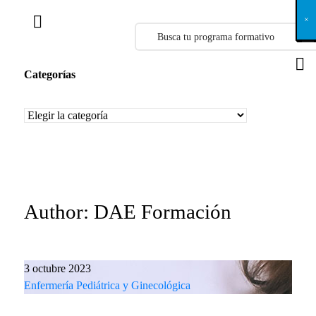
X
×
×
×
×
×
×
×
×
×
×
×
×
×
×
×
×
×
×
×
×
×
×
×
×
×
×
×
×
×
×
×
×
×
×
×
×
×
×
×
×
×
×
×
×
×
×
×
×
×
×
×
×
×
×
×
×
×
×
×
×
×
×
×
×
×
×
×
×
×
×
×
×
×
×
×
×
×
×
×
×
×
×
×
×
×
×
×
×
×
×
×
×
×
×
×
×
×
×
×
×
×
×
×
×
×
×
×
×
×
×
×
×
×
×
×
×
×
×
×
×
×
×
×
×
×
×
×
×
×
×
×
×
×
×
×
×
×
×
×
×
×
×
×
×
×
×
×
×
×
×
×
×
×
×
×
×
×
×
×
×
×
×
×
×
×
×
×
×
×
×
×
×
×
×
×
×
×
×
×
×
×
×
×
×
×
×
×
×
×
×
×
×
×
×
×
×
×
×
×
×
×
×
×
×
×
×
×
×
×
×
×
×
×
×
×
×
Categorías
Categorías
Author: DAE Formación
3 octubre 2023
Enfermería Pediátrica y Ginecológica