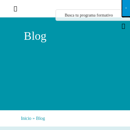
X
×
×
×
×
×
×
×
×
×
×
×
×
×
×
×
×
×
×
×
×
×
×
×
×
×
×
×
×
×
×
×
×
×
×
×
×
×
×
×
×
×
×
×
×
×
×
×
×
×
×
×
×
×
×
×
×
×
×
×
×
×
×
×
×
×
×
×
×
×
×
×
×
×
×
×
×
×
×
×
×
×
×
×
×
×
×
×
×
×
×
×
×
×
×
×
×
×
×
×
×
×
×
×
×
×
×
×
×
×
×
×
×
×
×
×
×
×
×
×
×
×
×
×
×
×
×
×
×
×
×
×
×
×
×
×
×
×
×
×
×
×
×
×
×
×
×
×
×
×
×
×
×
×
×
×
×
×
×
×
×
×
×
×
×
×
×
×
×
×
×
×
×
×
×
×
×
×
×
×
×
×
×
×
×
×
×
×
×
×
×
×
×
×
×
×
×
×
×
×
×
×
×
×
×
×
×
×
×
×
×
×
×
×
×
×
×
Blog
Inicio
»
Blog
Categorías