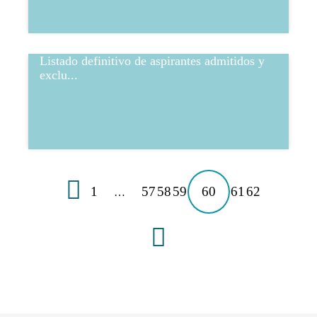
Listado definitivo de aspirantes admitidos y
exclu...
1
57
58
59
60
61
62
…