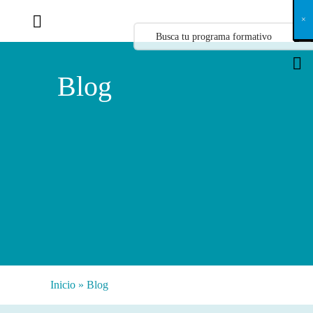
X
×
×
×
×
×
×
×
×
×
×
×
×
×
×
×
×
×
×
×
×
×
×
×
×
×
×
×
×
×
×
×
×
×
×
×
×
×
×
×
×
×
×
×
×
×
×
×
×
×
×
×
×
×
×
×
×
×
×
×
×
×
×
×
×
×
×
×
×
×
×
×
×
×
×
×
×
×
×
×
×
×
×
×
×
×
×
×
×
×
×
×
×
×
×
×
×
×
×
×
×
×
×
×
×
×
×
×
×
×
×
×
×
×
×
×
×
×
×
×
×
×
×
×
×
×
×
×
×
×
×
×
×
×
×
×
×
×
×
×
×
×
×
×
×
×
×
×
×
×
×
×
×
×
×
×
×
×
×
×
×
×
×
×
×
×
×
×
×
×
×
×
×
×
×
×
×
×
×
×
×
×
×
×
×
×
×
×
×
×
×
×
×
×
×
×
×
×
×
×
×
×
×
×
×
×
×
×
×
×
×
×
×
×
×
×
×
Blog
Inicio
»
Blog
Categorías