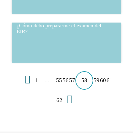
¿Cómo debo prepararme el examen del
EIR?
1
55
56
57
58
59
60
61
…
62