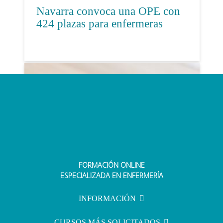
Navarra convoca una OPE con
424 plazas para enfermeras
FORMACIÓN ONLINE
Simulacros de examen: clave para
ESPECIALIZADA EN ENFERMERÍA
afrontar las oposiciones de
enfermería
INFORMACIÓN
CURSOS MÁS SOLICITADOS