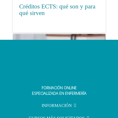
Créditos ECTS: qué son y para
qué sirven
FORMACIÓN ONLINE
Extremadura convoca 488 plazas
ESPECIALIZADA EN ENFERMERÍA
para enfermeras y especialistas
INFORMACIÓN