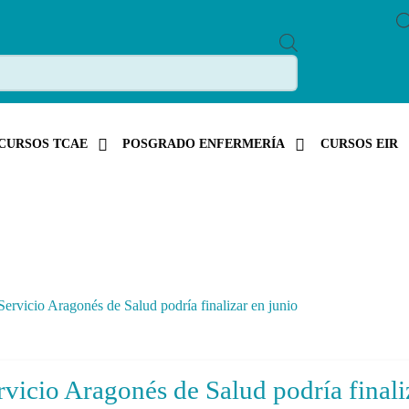
P
R
O
D
U
C
T
S
CURSOS TCAE
POSGRADO ENFERMERÍA
CURSOS EIR
S
E
A
R
C
H
ervicio Aragonés de Salud podría finalizar en junio
vicio Aragonés de Salud podría finali