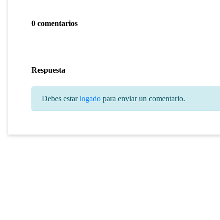
0 comentarios
Respuesta
Debes estar
logado
para enviar un comentario.