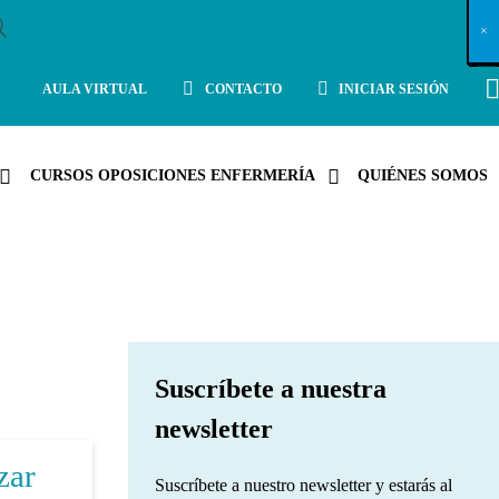
X
×
×
×
×
×
×
×
×
×
×
×
×
×
×
×
×
×
×
×
×
×
×
×
×
×
×
×
×
×
×
×
×
×
×
×
×
×
×
×
×
×
×
×
×
×
×
×
×
×
×
×
×
×
×
×
×
×
×
×
×
×
×
×
×
×
×
×
×
×
×
×
×
×
×
×
×
×
×
×
×
×
×
×
×
×
×
×
×
×
×
×
×
×
×
×
×
×
×
×
×
×
×
×
×
×
×
×
×
×
×
×
×
×
×
×
×
×
×
×
×
×
×
×
×
×
×
×
×
×
×
×
×
×
×
×
×
×
×
×
×
×
×
×
×
×
×
×
×
×
×
×
×
×
×
×
×
×
×
×
×
×
×
×
×
×
×
×
×
×
×
×
×
×
×
×
×
×
×
×
×
×
×
×
×
×
×
×
×
×
×
×
×
×
×
×
×
×
×
×
×
×
×
×
×
×
×
×
×
×
×
×
×
×
×
×
×
AULA VIRTUAL
CONTACTO
INICIAR SESIÓN
CURSOS OPOSICIONES ENFERMERÍA
QUIÉNES SOMOS
Suscríbete a nuestra
newsletter
zar
Suscríbete a nuestro newsletter y estarás al