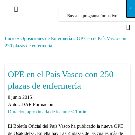
X
×
×
×
×
×
×
×
×
×
×
×
×
×
×
×
×
×
×
×
×
×
×
×
×
×
×
×
×
×
×
×
×
×
×
×
×
×
×
×
×
×
×
×
×
×
×
×
×
×
×
×
×
×
×
×
×
×
×
×
×
×
×
×
×
×
×
×
×
×
×
×
×
×
×
×
×
×
×
×
×
×
×
×
×
×
×
×
×
×
×
×
×
×
×
×
×
×
×
×
×
×
×
×
×
×
×
×
×
×
×
×
×
×
×
×
×
×
×
×
×
×
×
×
×
×
×
×
×
×
×
×
×
×
×
×
×
×
×
×
×
×
×
×
×
×
×
×
×
×
×
×
×
×
×
×
×
×
×
×
×
×
×
×
×
×
×
×
×
×
×
×
×
×
×
×
×
×
×
×
×
×
×
×
×
×
×
×
×
×
×
×
×
×
×
×
×
×
×
×
×
×
×
×
×
×
×
×
×
×
×
×
×
×
×
×
×
Inicio
»
Oposiciones de Enfermería
»
OPE en el País Vasco con
250 plazas de enfermería
OPE en el País Vasco con 250
plazas de enfermería
8 junio 2015
Autor:
DAE Formación
Duración aproximada de lectura:
< 1
min
El Boletín Oficial del País Vasco ha publicado la nueva OPE
de Osakidetza. En ella hay 1.014 plazas de las cuales más de