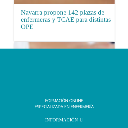
Navarra propone 142 plazas de
enfermeras y TCAE para distintas
OPE
FORMACIÓN ONLINE
Aprueban una oferta de empleo
ESPECIALIZADA EN ENFERMERÍA
público para Andalucía con casi
15.000 plazas
INFORMACIÓN