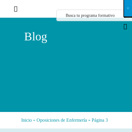
X
×
×
×
×
×
×
×
×
×
×
×
×
×
×
×
×
×
×
×
×
×
×
×
×
×
×
×
×
×
×
×
×
×
×
×
×
×
×
×
×
×
×
×
×
×
×
×
×
×
×
×
×
×
×
×
×
×
×
×
×
×
×
×
×
×
×
×
×
×
×
×
×
×
×
×
×
×
×
×
×
×
×
×
×
×
×
×
×
×
×
×
×
×
×
×
×
×
×
×
×
×
×
×
×
×
×
×
×
×
×
×
×
×
×
×
×
×
×
×
×
×
×
×
×
×
×
×
×
×
×
×
×
×
×
×
×
×
×
×
×
×
×
×
×
×
×
×
×
×
×
×
×
×
×
×
×
×
×
×
×
×
×
×
×
×
×
×
×
×
×
×
×
×
×
×
×
×
×
×
×
×
×
×
×
×
×
×
×
×
×
×
×
×
×
×
×
×
×
×
×
×
×
×
×
×
×
×
×
×
×
×
×
×
×
×
×
Blog
Inicio
»
Oposiciones de Enfermería
»
Página 3
Categorías