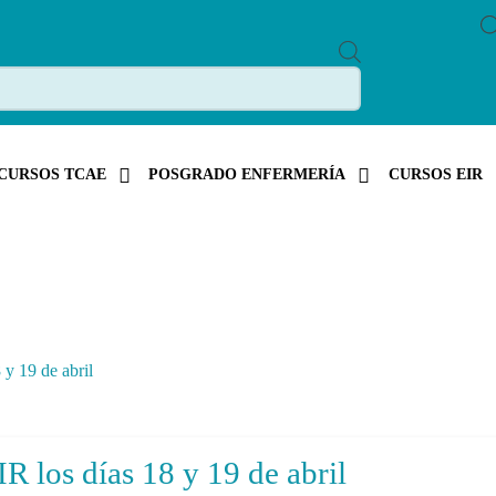
P
R
O
D
U
C
T
S
CURSOS TCAE
POSGRADO ENFERMERÍA
CURSOS EIR
S
E
A
R
C
H
 y 19 de abril
R los días 18 y 19 de abril