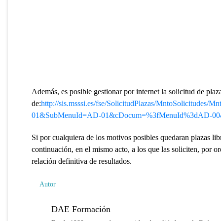
Además, es posible gestionar por internet la solicitud de plaza
de:
http://sis.msssi.es/fse/SolicitudPlazas/MntoSolicitu
01&SubMenuId=AD-01&cDocum=%3fMenuId%3dAD-0
Si por cualquiera de los motivos posibles quedaran plazas lib
continuación, en el mismo acto, a los que las soliciten, por 
relación definitiva de resultados.
Autor
DAE Formación