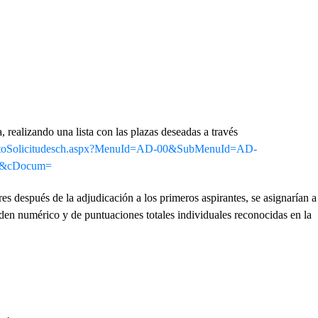
, realizando una lista con las plazas deseadas a través
des/MntoSolicitudesch.aspx?MenuId=AD-00&SubMenuId=AD-
0&cDocum=
res después de la adjudicación a los primeros aspirantes, se asignarían a
orden numérico y de puntuaciones totales individuales reconocidas en la