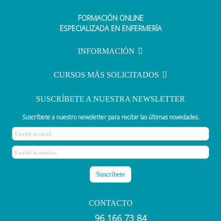
FORMACIÓN ONLINE
¿Qué debe incluir un botiquín de
ESPECIALIZADA EN ENFERMERÍA
viaje?
INFORMACIÓN
CURSOS MÁS SOLICITADOS
SUSCRÍBETE A NUESTRA NEWSLETTER
Suscríbete a nuestro newsletter para recibir las últimas novedades.
CONTACTO
96 166 73 84