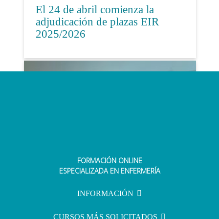
El 24 de abril comienza la
adjudicación de plazas EIR
2025/2026
FORMACIÓN ONLINE
De los apuntes a Instagram: las
ESPECIALIZADA EN ENFERMERÍA
redes sociales como apoyo al
estudiante
INFORMACIÓN
CURSOS MÁS SOLICITADOS