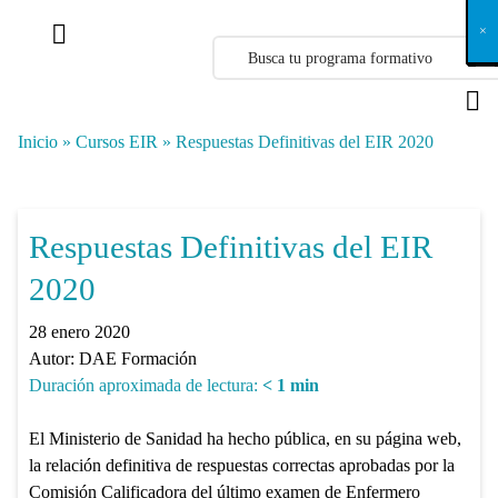
X
×
×
×
×
×
×
×
×
×
×
×
×
×
×
×
×
×
×
×
×
×
×
×
×
×
×
×
×
×
×
×
×
×
×
×
×
×
×
×
×
×
×
×
×
×
×
×
×
×
×
×
×
×
×
×
×
×
×
×
×
×
×
×
×
×
×
×
×
×
×
×
×
×
×
×
×
×
×
×
×
×
×
×
×
×
×
×
×
×
×
×
×
×
×
×
×
×
×
×
×
×
×
×
×
×
×
×
×
×
×
×
×
×
×
×
×
×
×
×
×
×
×
×
×
×
×
×
×
×
×
×
×
×
×
×
×
×
×
×
×
×
×
×
×
×
×
×
×
×
×
×
×
×
×
×
×
×
×
×
×
×
×
×
×
×
×
×
×
×
×
×
×
×
×
×
×
×
×
×
×
×
×
×
×
×
×
×
×
×
×
×
×
×
×
×
×
×
×
×
×
×
×
×
×
×
×
×
×
×
×
×
×
×
×
×
×
Inicio
»
Cursos EIR
»
Respuestas Definitivas del EIR 2020
Respuestas Definitivas del EIR
2020
28 enero 2020
Autor:
DAE Formación
Duración aproximada de lectura:
< 1
min
El Ministerio de Sanidad ha hecho pública, en su página web,
la relación definitiva de respuestas correctas aprobadas por la
Comisión Calificadora del último examen de Enfermero