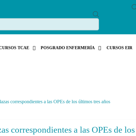
P
R
O
D
U
C
T
S
CURSOS TCAE
POSGRADO ENFERMERÍA
CURSOS EIR
S
E
A
R
C
H
azas correspondientes a las OPEs de los últimos tres años
as correspondientes a las OPEs de los