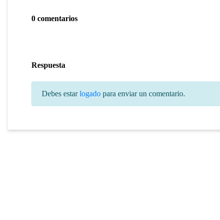
0 comentarios
Respuesta
Debes estar
logado
para enviar un comentario.