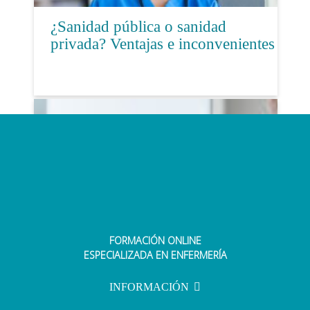
¿Sanidad pública o sanidad
privada? Ventajas e inconvenientes
FORMACIÓN ONLINE
Qué es la enfermería en UCI o
ESPECIALIZADA EN ENFERMERÍA
intensivista y su importancia
INFORMACIÓN