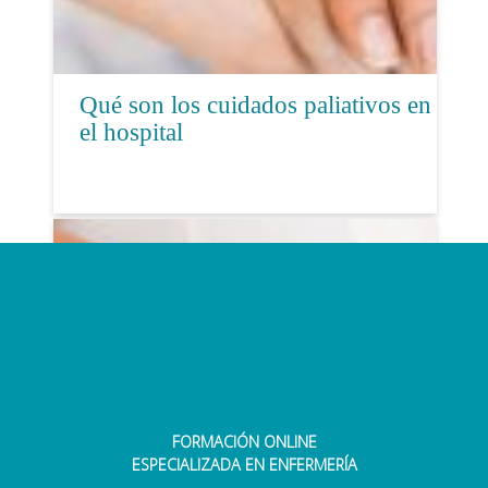
Qué son los cuidados paliativos en
el hospital
FORMACIÓN ONLINE
Sanitarios se forman en
ESPECIALIZADA EN ENFERMERÍA
comunicación durante el proceso