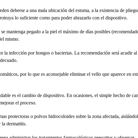
ueden deberse a una mala ubicación del estoma, a la existencia de pliegue
otruya lo suficiente como para poder abrazarlo con el dispositivo.
e se mantenga pegado a la piel el máximo de días posibles (recomendad
 del mismo.
r la infección por hongos o bacterias. La recomendación será acudir al
adecuado.
tomáticos, por lo que es aconsejable eliminar el vello que aparece en est
able es el cambio de dispositivo. En ocasiones, el simple hecho de ca
mejorar el proceso.
emas protectoras o polvos hidrocoloides sobre la zona afectada, aislándol
 la dermatitis.
mera administrar los tratamientos farmacológicos prescritos y observar