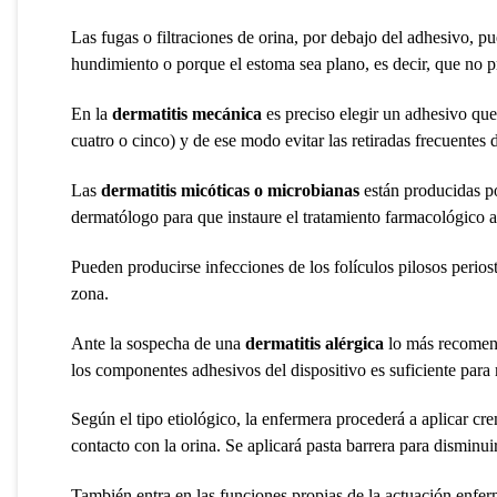
Las fugas o filtraciones de orina, por debajo del adhesivo, p
hundimiento o porque el estoma sea plano, es decir, que no pr
En la
dermatitis mecánica
es preciso elegir un adhesivo qu
cuatro o cinco) y de ese modo evitar las retiradas frecuentes
Las
dermatitis micóticas o microbianas
están producidas po
dermatólogo para que instaure el tratamiento farmacológico 
Pueden producirse infecciones de los folículos pilosos perios
zona.
Ante la sospecha de una
dermatitis alérgica
lo más recomend
los componentes adhesivos del dispositivo es suficiente para 
Según el tipo etiológico, la enfermera procederá a aplicar cr
contacto con la orina. Se aplicará pasta barrera para disminuir
También entra en las funciones propias de la actuación enfer