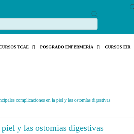
P
R
O
D
U
C
T
S
CURSOS TCAE
POSGRADO ENFERMERÍA
CURSOS EIR
S
E
A
R
C
H
ncipales complicaciones en la piel y las ostomías digestivas
piel y las ostomías digestivas