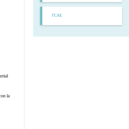
TCAE
erial
con la