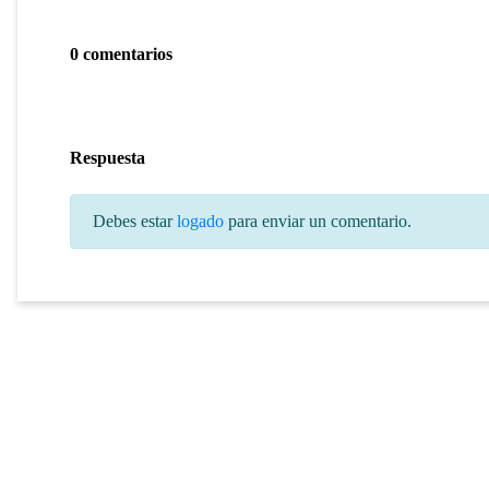
0 comentarios
Respuesta
Debes estar
logado
para enviar un comentario.