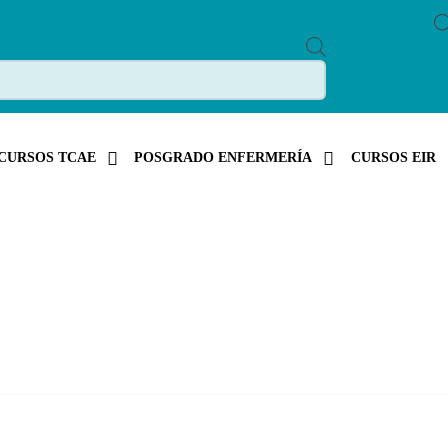
P
R
O
D
U
C
T
S
CURSOS TCAE
POSGRADO ENFERMERÍA
CURSOS EIR
S
E
A
R
C
H