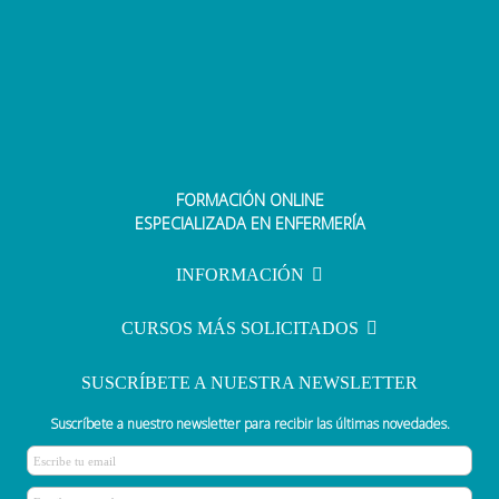
FORMACIÓN ONLINE
Una matrona imparte formación
ESPECIALIZADA EN ENFERMERÍA
sobre el fomento de la lactancia
materna
INFORMACIÓN
CURSOS MÁS SOLICITADOS
SUSCRÍBETE A NUESTRA NEWSLETTER
Suscríbete a nuestro newsletter para recibir las últimas novedades.