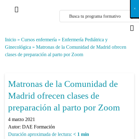
X
×
×
×
×
×
×
×
×
×
×
×
×
×
×
×
×
×
×
×
×
×
×
×
×
×
×
×
×
×
×
×
×
×
×
×
×
×
×
×
×
×
×
×
×
×
×
×
×
×
×
×
×
×
×
×
×
×
×
×
×
×
×
×
×
×
×
×
×
×
×
×
×
×
×
×
×
×
×
×
×
×
×
×
×
×
×
×
×
×
×
×
×
×
×
×
×
×
×
×
×
×
×
×
×
×
×
×
×
×
×
×
×
×
×
×
×
×
×
×
×
×
×
×
×
×
×
×
×
×
×
×
×
×
×
×
×
×
×
×
×
×
×
×
×
×
×
×
×
×
×
×
×
×
×
×
×
×
×
×
×
×
×
×
×
×
×
×
×
×
×
×
×
×
×
×
×
×
×
×
×
×
×
×
×
×
×
×
×
×
×
×
×
×
×
×
×
×
×
×
×
×
×
×
×
×
×
×
×
×
×
×
×
×
×
×
×
Inicio
»
Cursos enfermería
»
Enfermería Pediátrica y
Ginecológica
»
Matronas de la Comunidad de Madrid ofrecen
clases de preparación al parto por Zoom
Matronas de la Comunidad de
Madrid ofrecen clases de
preparación al parto por Zoom
4 marzo 2021
Autor:
DAE Formación
Duración aproximada de lectura:
< 1
min