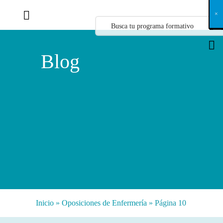
X
×
×
×
×
×
×
×
×
×
×
×
×
×
×
×
×
×
×
×
×
×
×
×
×
×
×
×
×
×
×
×
×
×
×
×
×
×
×
×
×
×
×
×
×
×
×
×
×
×
×
×
×
×
×
×
×
×
×
×
×
×
×
×
×
×
×
×
×
×
×
×
×
×
×
×
×
×
×
×
×
×
×
×
×
×
×
×
×
×
×
×
×
×
×
×
×
×
×
×
×
×
×
×
×
×
×
×
×
×
×
×
×
×
×
×
×
×
×
×
×
×
×
×
×
×
×
×
×
×
×
×
×
×
×
×
×
×
×
×
×
×
×
×
×
×
×
×
×
×
×
×
×
×
×
×
×
×
×
×
×
×
×
×
×
×
×
×
×
×
×
×
×
×
×
×
×
×
×
×
×
×
×
×
×
×
×
×
×
×
×
×
×
×
×
×
×
×
×
×
×
×
×
×
×
×
×
×
×
×
×
×
×
×
×
×
×
Blog
Inicio
»
Oposiciones de Enfermería
»
Página 10
Categorías