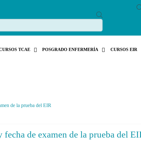
P
R
O
D
U
C
T
S
CURSOS TCAE
POSGRADO ENFERMERÍA
CURSOS EIR
S
E
A
R
C
H
xamen de la prueba del EIR
 y fecha de examen de la prueba del E