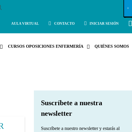
X
×
×
×
×
×
×
×
×
×
×
×
×
×
×
×
×
×
×
×
×
×
×
×
×
×
×
×
×
×
×
×
×
×
×
×
×
×
×
×
×
×
×
×
×
×
×
×
×
×
×
×
×
×
×
×
×
×
×
×
×
×
×
×
×
×
×
×
×
×
×
×
×
×
×
×
×
×
×
×
×
×
×
×
×
×
×
×
×
×
×
×
×
×
×
×
×
×
×
×
×
×
×
×
×
×
×
×
×
×
×
×
×
×
×
×
×
×
×
×
×
×
×
×
×
×
×
×
×
×
×
×
×
×
×
×
×
×
×
×
×
×
×
×
×
×
×
×
×
×
×
×
×
×
×
×
×
×
×
×
×
×
×
×
×
×
×
×
×
×
×
×
×
×
×
×
×
×
×
×
×
×
×
×
×
×
×
×
×
×
×
×
×
×
×
×
×
×
×
×
×
×
×
×
×
×
×
×
×
×
×
×
×
×
×
×
×
AULA VIRTUAL
CONTACTO
INICIAR SESIÓN
CURSOS OPOSICIONES ENFERMERÍA
QUIÉNES SOMOS
Suscríbete a nuestra
newsletter
IR
Suscríbete a nuestro newsletter y estarás al