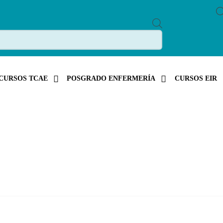
P
R
O
D
U
C
T
S
CURSOS TCAE
POSGRADO ENFERMERÍA
CURSOS EIR
S
E
A
R
C
H