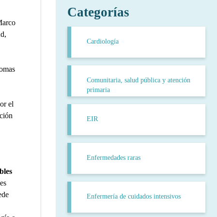
Categorías
Marco
ud,
Cardiología
nomas
Comunitaria, salud pública y atención
primaria
or el
ción
EIR
Enfermedades raras
bles
nes
ede
Enfermería de cuidados intensivos