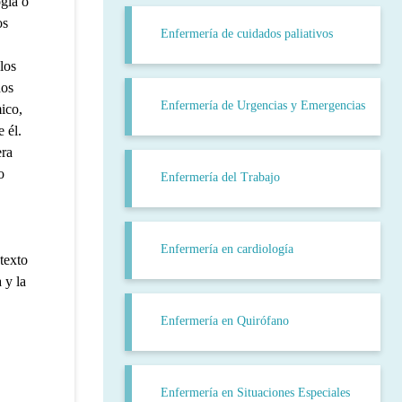
gía o
os
Enfermería de cuidados paliativos
 los
dos
Enfermería de Urgencias y Emergencias
mico,
 él.
era
o
Enfermería del Trabajo
Enfermería en cardiología
texto
 y la
Enfermería en Quirófano
Enfermería en Situaciones Especiales