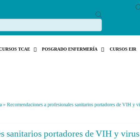
P
R
O
D
U
C
T
S
CURSOS TCAE
POSGRADO ENFERMERÍA
CURSOS EIR
S
E
A
R
C
H
a
»
Recomendaciones a profesionales sanitarios portadores de VIH y vir
 sanitarios portadores de VIH y virus