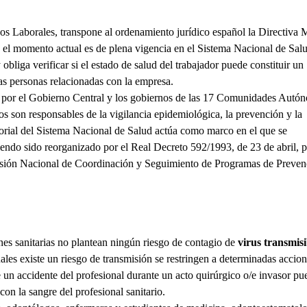
s Laborales, transpone al ordenamiento jurídico español la Directiva 
 el momento actual es de plena vigencia en el Sistema Nacional de Sal
obliga verificar si el estado de salud del trabajador puede constituir un
ras personas relacionadas con la empresa.
a por el Gobierno Central y los gobiernos de las 17 Comunidades Autó
 son responsables de la vigilancia epidemiológica, la prevención y la
itorial del Sistema Nacional de Salud actúa como marco en el que se
iendo sido reorganizado por el Real Decreto 592/1993, de 23 de abril, p
misión Nacional de Coordinación y Seguimiento de Programas de Preven
ones sanitarias no plantean ningún riesgo de contagio de
virus transmisi
les existe un riesgo de transmisión se restringen a determinadas accio
e un accidente del profesional durante un acto quirúrgico o/e invasor pu
on la sangre del profesional sanitario.