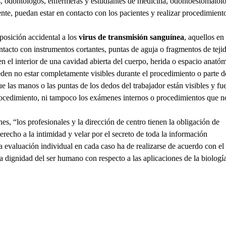
s, odontólogos, enfermeras y estudiantes de medicina, odontoestomatolo
nte, puedan estar en contacto con los pacientes y realizar procedimient
posición accidental a los
virus de transmisión sanguínea
, aquellos en
tacto con instrumentos cortantes, puntas de aguja o fragmentos de teji
en el interior de una cavidad abierta del cuerpo, herida o espacio anató
den no estar completamente visibles durante el procedimiento o parte de
 las manos o las puntas de los dedos del trabajador están visibles y fu
procedimiento, ni tampoco los exámenes internos o procedimientos que n
, “los profesionales y la dirección de centro tienen la obligación de
erecho a la intimidad y velar por el secreto de toda la información
a evaluación individual en cada caso ha de realizarse de acuerdo con el 
 dignidad del ser humano con respecto a las aplicaciones de la biología